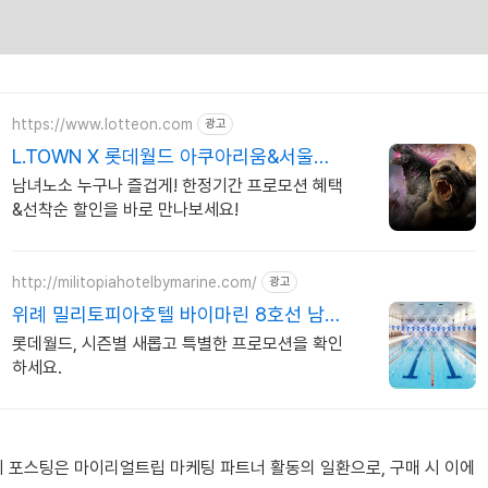
https://www.lotteon.com
광고
L.TOWN X 롯데월드 아쿠아리움&서울스
카이 특가
남녀노소 누구나 즐겁게! 한정기간 프로모션 혜택
&선착순 할인을 바로 만나보세요!
http://militopiahotelbymarine.com/
광고
위례 밀리토피아호텔 바이마린 8호선 남위
례역 도보 10분
롯데월드, 시즌별 새롭고 특별한 프로모션을 확인
하세요.
이 포스팅은 마이리얼트립 마케팅 파트너 활동의 일환으로, 구매 시 이에