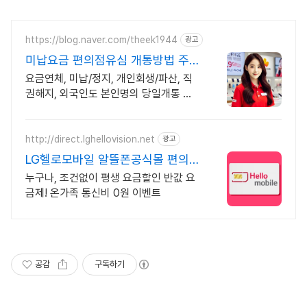
https://blog.naver.com/theek1944
광고
미납요금 편의점유심 개통방법 주
말 개통 OK 상담 OK
요금연체, 미납/정지, 개인회생/파산, 직
권해지, 외국인도 본인명의 당일개통 가
능 365일 주말에도 전국 어디서나 OK!
http://direct.lghellovision.net
광고
LG헬로모바일 알뜰폰공식몰 편의
점 유심, 이심 즉시개통
누구나, 조건없이 평생 요금할인 반값 요
금제! 온가족 통신비 0원 이벤트
공감
구독하기