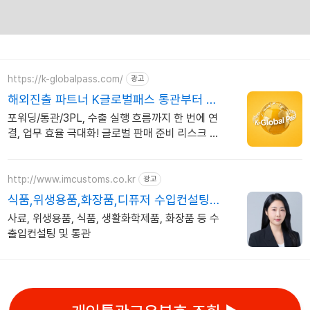
https://k-globalpass.com/
광고
해외진출 파트너 K글로벌패스 통관부터 포
워딩까지
포워딩/통관/3PL, 수출 실행 흐름까지 한 번에 연
결, 업무 효율 극대화! 글로벌 판매 준비 리스크 감
소 사례 다수 보유한 전문가와 함께하세요.
http://www.imcustoms.co.kr
광고
식품,위생용품,화장품,디퓨저 수입컨설팅
전문 관세사무소
사료, 위생용품, 식품, 생활화학제품, 화장품 등 수
출입컨설팅 및 통관