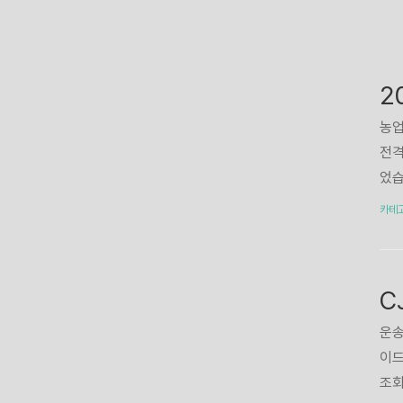
농업
전격
었습
청하
카테
당 
합니
에서
니다
인하
운송
는지
이드
자격
조회