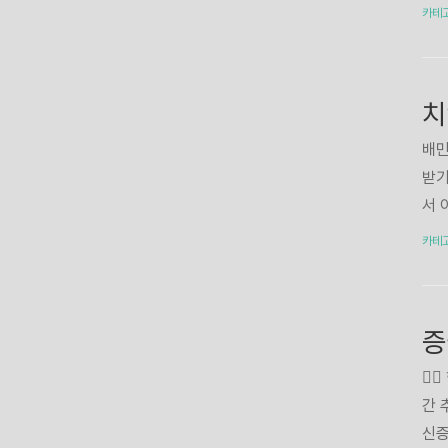
자격
원가
카테
월별
배송
간 :
기능
까지
치
물건
송기
배민
는 
받기
서 
사합
카테
킨은
중복
모두
적용
C,
👉
습니
간 
제대
신증