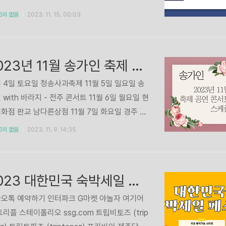
은데 겨울 난방비 걱정 많으시죠? 걱정하지 마
고리 없음
2023. 11. 15. 00:03
. 한국전력공사에서 지원하는 소상공인 냉난방
교체 지원금을 지원하는 사업 소개해드립니다. 교
가능한 냉난방기가 따로 있으니, 위 버튼 누르셔
2023년 11월 송가인 축제 공연 콘서트 일정 모음
관련 상품, 그리고 지원 대상, 지원금 한도까지 꼭
보세요. 소상공인 혜택 놓치지 마세요!
월 4일 토요일 청송사과축제 11월 5일 일요일 송
 with 바라지 - 전주 콘서트 11월 6일 월요일 현
화점 판교 남다른상점 11월 7일 화요일 경주 유
기원 슈퍼콘서트 11월 11일 토요일 화성 가을음악
고리 없음
2023. 11. 9. 14:35
 콘서트 11월 22일 수요일 대한민국 김치대전
2023 대한민국 숙박세일 페스타 예약 사이트 바로가기
오톡 예약하기 인터파크 G마켓 야놀자 여기어
트리플 스테이폴리오 ssg.com 트립비토즈 (trip