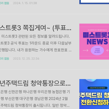
더 높습니다. 최신 채용정보와 시급, 월급까지 확
는 민간자격증으로, 2급과 1급이 있습니다. 교
고리 없음
2024. 1. 15. 01:38
능합니다. 요양보호사 월급 보러가기 2024 요
 온라인으로 어디서나 들으실 수도 있습니다. 주
호사 시험일정 최신 요양보호사 시험일정을 확
시거나 집안살림을 조금이라도 해보셨다면 누
시고, 일정에 맞추..
 충분히 도전하기에 쉬운 자격증입니다.※ 위 버
미스트롯3 쪽집게여~ (투표하기 방법 방청신청 보는 곳 상금 참가자 정보)
 통해 우리집 근처의 정리수납전문가 교육기관
사시는 곳 근처에 있는지 검색해 보시고, 추가정
 미스트롯3 관련된 모든 정보를 알려드립니다.
 얻어보세요!
트롯3 공식 투표는 1라운드 종료 이후 다음날부
진행됩니다. 내가 응원하는 가수에게 한표한표 선
여 소중한 마음을 보여주세요! 미스트롯3 투표
고리 없음
2023. 12. 25. 22:36
 안내 최근 거짓 투표사이트가 많습니다. 그저
주가 시키는대로, 티비조선이 안내해주는 대로
하면됩니다! 거짓 정보 주의하세요~ 미스트롯3
청년주택드림 청약통장으로 전환신청 하기 - 은행 정보 모음
신청 방청은 2-3주마다 진행되기때문에 새로운
 방청신청정보가 올라오면 바로 업데이트됩니
은행 신한은행 하나은행 우리은행 농협은행 기
 📌 공지 [23.12.29] - 미스트롯3 공식투표 정보
행 부산은행 대구은행 경남은행 2024년 2월
드 되었습니다. [23.12.28] - 미스트롯3 방청신
주택드림 청약통장이 출시됩니다. 일반 청약통