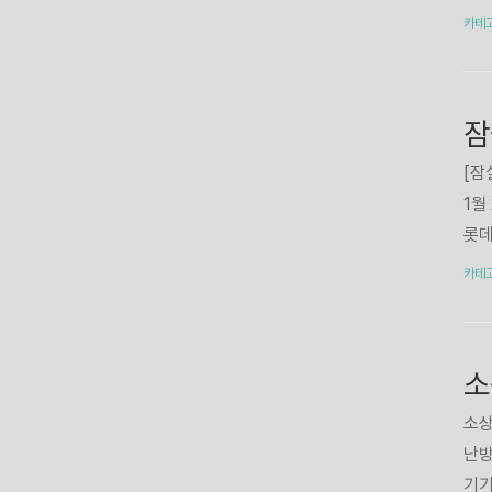
청 
장에
카테
8일
시는
면 
청'
액,
시 
계신
[잠
1월
롯데
이 
카테
오후
준비
키는
다.
장권
소상
하게
난방
절 
기기