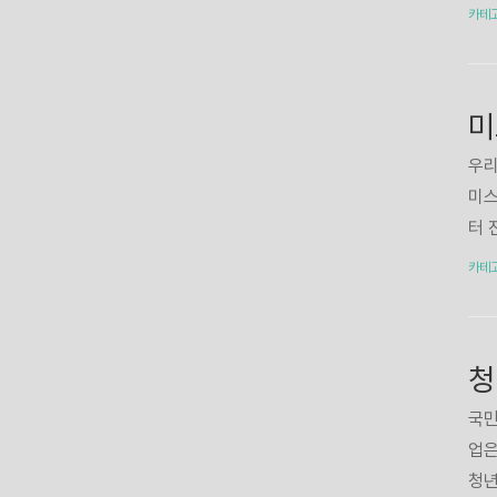
은 
문가
카테
인가
육은
양보
부이
인하
구나
튼을
을 
우리
보도
미스
터 
사하
카테
관련
김성
만 
방청
녹화
국민
다.
업은
업로
청년